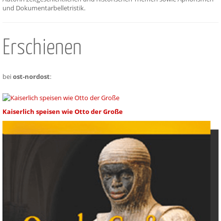
und Dokumentarbelletristik.
Erschienen
bei
ost-nordost
:
Kaiserlich speisen wie Otto der Große