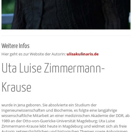
Weitere Infos
Hier geht es zur Website der Autorin:
ulisakulinaris.de
Uta Luise Zimmermann-
Krause
wurde in Jena geboren. Sie absolvierte ein Studium der
Ingenieurwissenschaften und Biochemie, es folgte eine langjährige
wissenschaftliche Mitarbeit an einer medizinischen Akademie der DDR, ab
1989 an der Otto-von-Guericke-Universität Magdeburg; Uta Luise
Zimmermann-Krause lebt heute in Magdeburg und widmet sich als freie
Autorin zeitgeschichtlichen und historischen Themen sowie Aphorismen