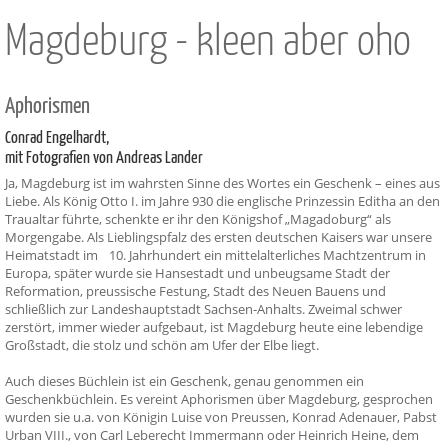
Magdeburg - kleen aber oho
Aphorismen
Conrad Engelhardt,
mit Fotografien von Andreas Lander
Ja, Magdeburg ist im wahrsten Sinne des Wortes ein Geschenk – eines aus
Liebe. Als König Otto I. im Jahre 930 die englische Prinzessin Editha an den
Traualtar führte, schenkte er ihr den Königshof „Magadoburg“ als
Morgengabe. Als Lieblingspfalz des ersten deutschen Kaisers war unsere
Heimatstadt im 10. Jahrhundert ein mittelalterliches Machtzentrum in
Europa, später wurde sie Hansestadt und unbeugsame Stadt der
Reformation, preussische Festung, Stadt des Neuen Bauens und
schließlich zur Landeshauptstadt Sachsen-Anhalts. Zweimal schwer
zerstört, immer wieder aufgebaut, ist Magdeburg heute eine lebendige
Großstadt, die stolz und schön am Ufer der Elbe liegt.
Auch dieses Büchlein ist ein Geschenk, genau genommen ein
Geschenkbüchlein. Es vereint Aphorismen über Magdeburg, gesprochen
wurden sie u.a. von Königin Luise von Preussen, Konrad Adenauer, Pabst
Urban VIII., von Carl Leberecht Immermann oder Heinrich Heine, dem