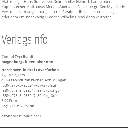
Motorflieger Hans Grade, dem Schriftsteller Heinrich Laube oder
Kupferstecher Matthaeus Merian. Aber auch Sätze der großen Mystikerin
Mechthild von Magdeburg, SED-Chef Walter Ulbricht, Till Eulenspiegel
oder dem Preussenkönig Friedrich Wilhelm I. sind darin vertreten.
Verlagsinfo
Conrad Engelhardt
Magdeburg - kleen aber oho
Hardcover, in drei Coverfarben
12,5 x 12,5 cm
48 Seiten mit zahlreichen Abbildungen
ISBN: 978–3–938247–37–2 (blau)
ISBN: 978–3–938247–38–9 (orange)
ISBN: 978–3–938247–39–6 (grün)
5,99 Euro
zzgl. 2,00 € Versand
ost-nordost, März 2020